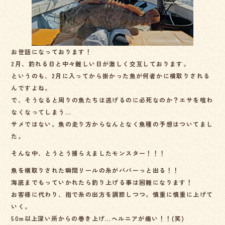
o
o
k
お世話になっております！
2月、釣れる日と中々難しい日が激しく交互しております。
というのも、2月に入ってから掛かった魚が何者かに横取りされる
んですよね。
で、そうなると周りの魚たちは逃げるのに必死なのか？エサを喰わ
なくなってしまう…
サメではない。魚の走り方からなんとなく魚種の予想はついてまし
た。
そんな中、とうとう捕らえましたモンスター！！！
魚を横取りされた瞬間リールの糸がババーっと出る！！
海底までもっていかれたら釣り上げる事は困難になります！
お客様に代わり、指で糸の出方を調節しつつ。慎重に慎重に上げて
いく。
50m以上深い所からの巻き上げ…ヘルニアが痛い！！(笑)