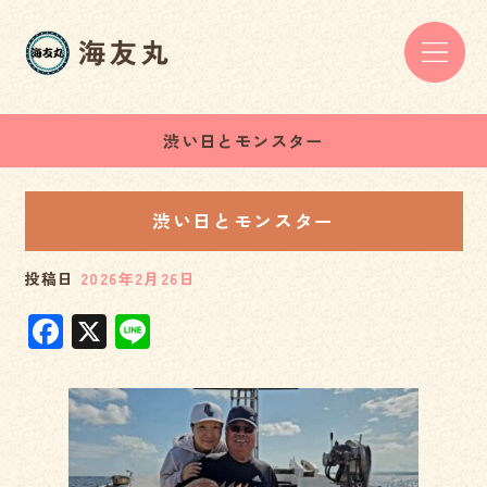
渋い日とモンスター
渋い日とモンスター
投稿日
2026年2月26日
F
X
Li
a
n
c
e
e
b