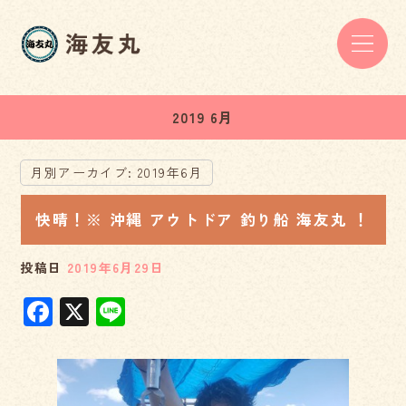
2019 6月
月別アーカイブ:
2019年6月
快晴！※ 沖縄 アウトドア 釣り船 海友丸 ！
投稿日
2019年6月29日
F
X
Li
a
n
c
e
e