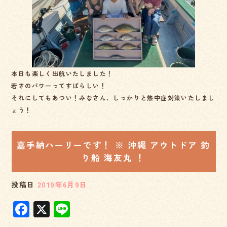
本日も楽しく出航いたしました！
若さのパワーってすばらしい！
それにしてもあつい！みなさん、しっかりと熱中症対策いたしまし
ょう！
嘉手納ハーリーです！ ※ 沖縄 アウトドア 釣
り船 海友丸 ！
投稿日
2019年6月9日
F
X
Li
a
n