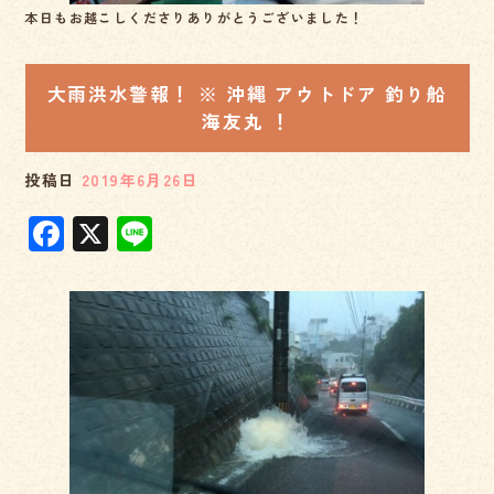
本日もお越こしくださりありがとうございました！
大雨洪水警報！ ※ 沖縄 アウトドア 釣り船
海友丸 ！
投稿日
2019年6月26日
F
X
Li
a
n
c
e
e
b
o
o
k