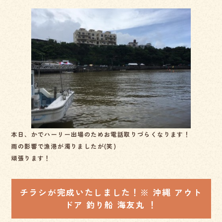
c
e
e
b
o
o
k
本日、かでハーリー出場のためお電話取りづらくなります！
雨の影響で漁港が濁りましたが(笑)
頑張ります！
チラシが完成いたしました！※ 沖縄 アウト
ドア 釣り船 海友丸 ！