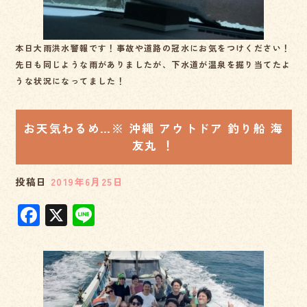
本日大雨洪水警報です！事故や道路の冠水にお気をつけください！
先日も同じような雨がありましたが、下水道が温泉を掘り当てたよ
うな状況になってました！
お天気わるめ…※ 沖縄 アウトドア 釣り船 海
友丸 ！
投稿日
2019年6月25日
F
X
Li
a
n
c
e
e
b