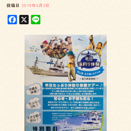
投稿日
2019年6月3日
F
X
Li
a
n
c
e
e
b
o
o
k