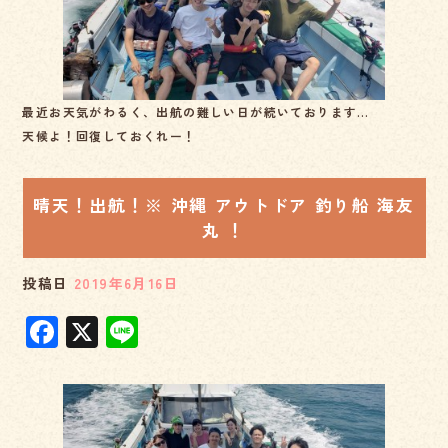
o
o
k
最近お天気がわるく、出航の難しい日が続いております…
天候よ！回復しておくれー！
晴天！出航！※ 沖縄 アウトドア 釣り船 海友
丸 ！
投稿日
2019年6月16日
F
X
Li
a
n
c
e
e