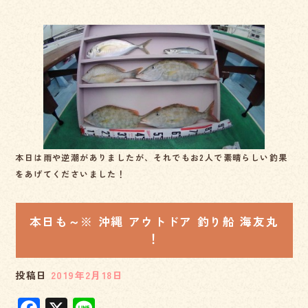
a
n
c
e
e
b
o
o
k
本日は雨や逆潮がありましたが、それでもお2人で素晴らしい釣果
をあげてくださいました！
本日も～※ 沖縄 アウトドア 釣り船 海友丸
！
投稿日
2019年2月18日