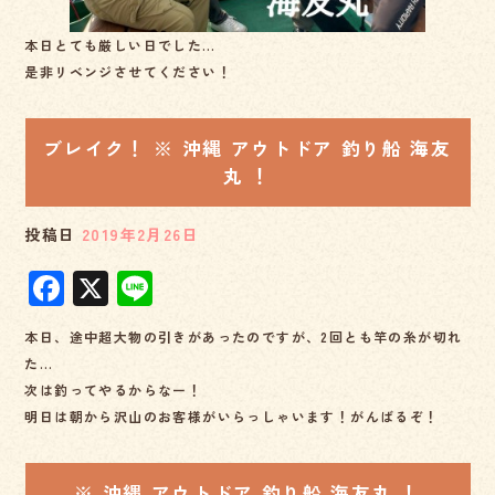
本日とても厳しい日でした…
是非リベンジさせてください！
ブレイク！ ※ 沖縄 アウトドア 釣り船 海友
丸 ！
投稿日
2019年2月26日
F
X
Li
a
n
本日、途中超大物の引きがあったのですが、2回とも竿の糸が切れ
c
e
た…
e
次は釣ってやるからなー！
b
明日は朝から沢山のお客様がいらっしゃいます！がんばるぞ！
o
※ 沖縄 アウトドア 釣り船 海友丸 ！