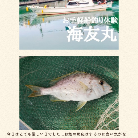
k
今日はとても厳しい日でした…お魚の反応はするのに食い気がな