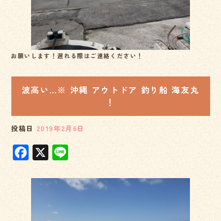
k
お願いします！遅れる際はご連絡ください！
波高い…※ 沖縄 アウトドア 釣り船 海友丸
！
投稿日
2019年2月6日
F
X
Li
a
n
c
e
e
b