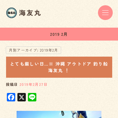
2019 2月
月別アーカイブ:
2019年2月
とても厳しい日…※ 沖縄 アウトドア 釣り船
海友丸 ！
投稿日
2019年2月27日
F
X
Li
a
n
c
e