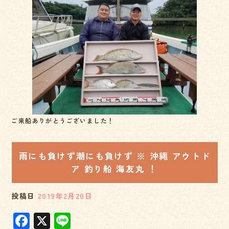
ご来船ありがとうございました！
雨にも負けず潮にも負けず ※ 沖縄 アウトド
ア 釣り船 海友丸 ！
投稿日
2019年2月20日
F
X
Li