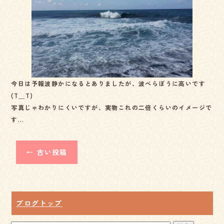
o
o
k
今日は予報波静かになるとありましたが、波べらぼうに高いです
(T＿T)
写真じゃわかりにくいですが、実物これの二倍くらいのイメージで
す…
←
古い投稿
ブログトップ