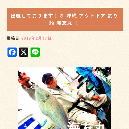
出航しております！※ 沖縄 アウトドア 釣り
船 海友丸 ！
投稿日
2019年2月17日
F
X
Li
a
n
c
e
e
b
o
o
k