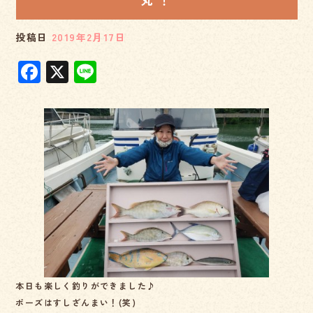
丸 ！
投稿日
2019年2月17日
F
X
Li
a
n
c
e
e
b
o
o
k
本日も楽しく釣りができました♪
ポーズはすしざんまい！(笑)