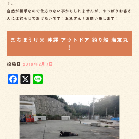
く…
自然が相手なので仕方のない事かもしれませんが、やっぱりお客さ
んには釣らせてあげたいです！お魚さん！お願い事します！
まちぼうけ※ 沖縄 アウトドア 釣り船 海友丸
！
投稿日
2019年2月7日
F
X
Li
a
n
c
e
e
b
o
o