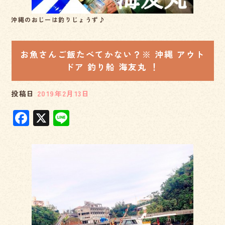
沖縄のおじーは釣りじょうず♪
お魚さんご飯たべてかない？※ 沖縄 アウト
ドア 釣り船 海友丸 ！
投稿日
2019年2月13日
F
X
Li
a
n
c
e
e
b
o
o