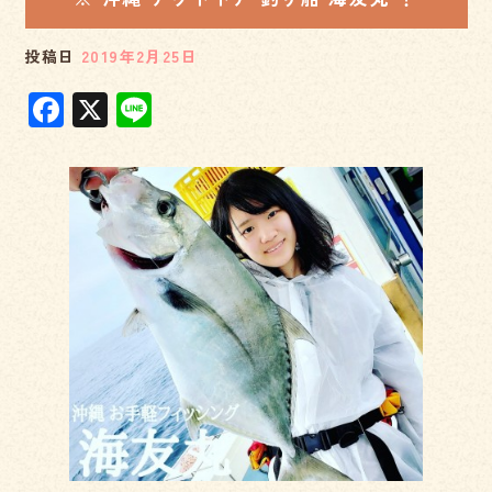
o
k
投稿日
2019年2月25日
F
X
Li
a
n
c
e
e
b
o
o
k