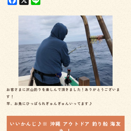
F
X
Li
a
n
c
e
e
b
o
o
k
お客さまに沢山釣りを楽しんで頂きました！ありがとうございま
す！
竿、お魚にひっぱられぎゅんぎゅんいってます♪
いいかんじ♪※ 沖縄 アウトドア 釣り船 海友