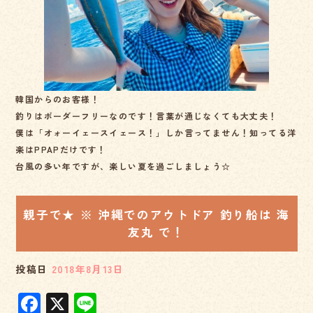
o
k
韓国からのお客様！
釣りはボーダーフリーなのです！言葉が通じなくても大丈夫！
僕は「オォーイェースイェース！」しか言ってません！知ってる洋
楽はPPAPだけです！
台風の多い年ですが、楽しい夏を過ごしましょう☆
親子で★ ※ 沖縄でのアウトドア 釣り船は 海
友丸 で！
投稿日
2018年8月13日
F
X
Li