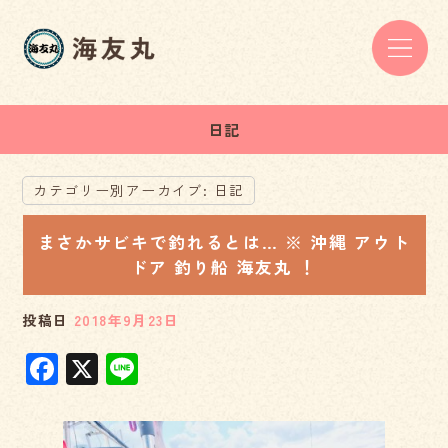
日記
カテゴリー別アーカイブ:
日記
まさかサビキで釣れるとは… ※ 沖縄 アウト
ドア 釣り船 海友丸 ！
投稿日
2018年9月23日
F
X
Li
a
n
c
e