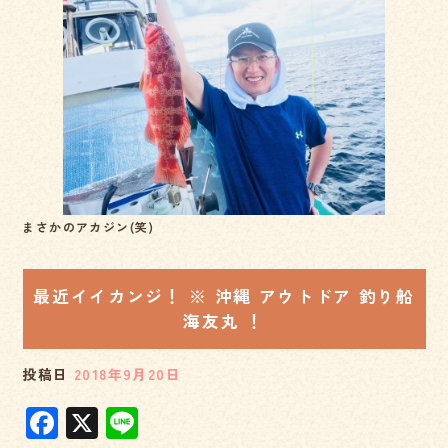
e
b
o
o
k
まさかのアカジン(笑)
最近イイカンジ！ ※ 沖縄 アウトドア 釣り船
海友丸 ！
投稿日
2018年9月20日
F
X
Li