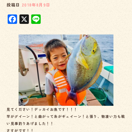
投稿日
2018年8月9日
F
X
Li
a
n
c
e
e
b
o
o
k
見てください！デッカイお魚です！！！
竿がグイーン！と曲がって糸がギュイーン！と張り、物凄い力も戦
い見事釣りあげました！！
さすがです！！