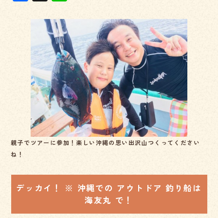
a
n
c
e
e
b
o
o
k
親子でツアーに参加！楽しい沖縄の思い出沢山つくってください
ね！
デッカイ！ ※ 沖縄での アウトドア 釣り船は
海友丸 で！