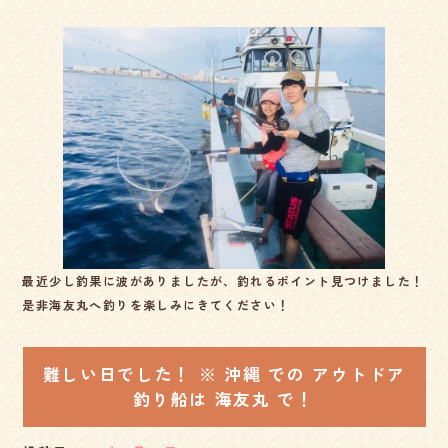
a
n
c
e
e
b
o
o
k
最近少し釣果に波がありましたが、釣れるポイント見つけました！
是非海友丸へ釣りを楽しみにきてください！
難しい日でした！ ※ 沖縄 での アウトドア
釣り船は 海友丸 で！