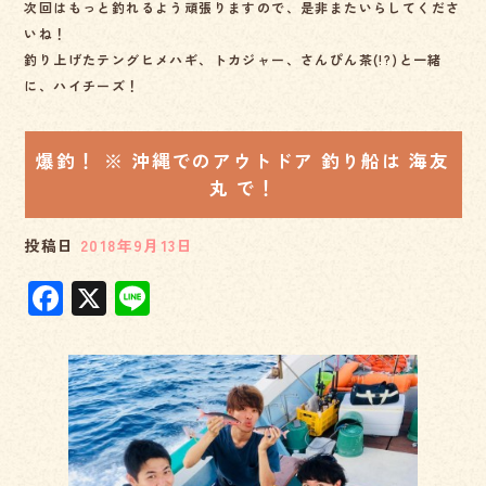
次回はもっと釣れるよう頑張りますので、是非またいらしてくださ
いね！
釣り上げたテングヒメハギ、トカジャー、さんぴん茶(!?)と一緒
に、ハイチーズ！
爆釣！ ※ 沖縄でのアウトドア 釣り船は 海友
丸 で！
投稿日
2018年9月13日
F
X
Li
a
n
c
e
e
b
o