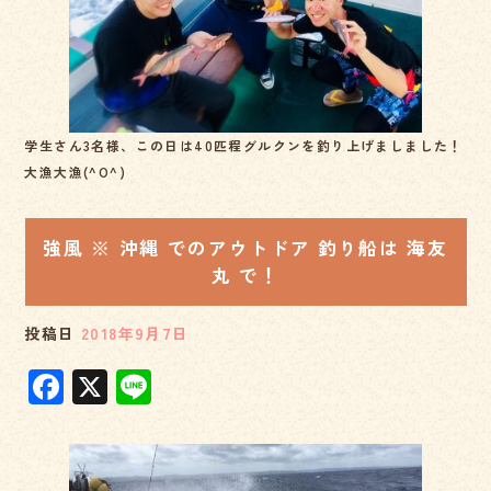
o
k
学生さん3名様、この日は40匹程グルクンを釣り上げましました！
大漁大漁(^O^)
強風 ※ 沖縄 でのアウトドア 釣り船は 海友
丸 で！
投稿日
2018年9月7日
F
X
Li
a
n
c
e