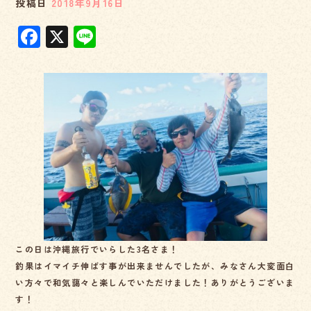
投稿日
2018年9月16日
F
X
Li
a
n
c
e
e
b
o
o
k
この日は沖縄旅行でいらした3名さま！
釣果はイマイチ伸ばす事が出来ませんでしたが、みなさん大変面白
い方々で和気藹々と楽しんでいただけました！ありがとうございま
す！