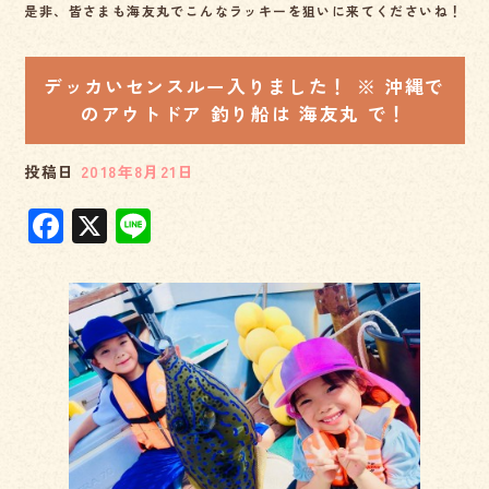
是非、皆さまも海友丸でこんなラッキーを狙いに来てくださいね！
デッカいセンスルー入りました！ ※ 沖縄で
のアウトドア 釣り船は 海友丸 で！
投稿日
2018年8月21日
F
X
Li
a
n
c
e
e
b
o
o
k