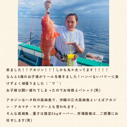
c
e
e
b
o
o
k
来ました！！アカジン！！！しかも丸々太ってます！！！！
なんと6歳のお子様がリールを巻きました！ハンパないパワーに負
けずよく頑張りました（＾∇＾）
お子様は闘い疲れてしまったのでお母様とパシャリ(笑)
アカジンはハタ科の高級魚で、沖縄の三大高級魚といえばアカジ
ン・アカマチ・マクブーとも言われます。
そんな高級魚…重さは推定6kgオーバー…市場価格は…ご想像にお
任せします(笑)