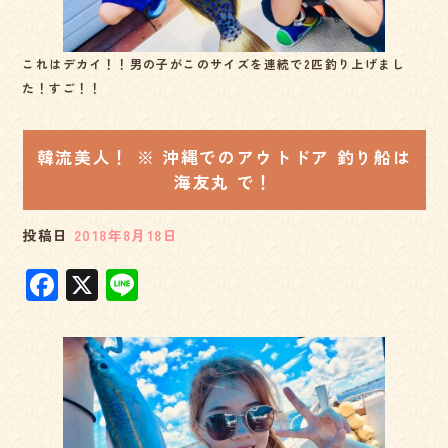
これはデカイ！！男の子がこのサイズを連続で2匹釣り上げまし
た！すご！！
韓流美人！ ※ 沖縄でのアウトドア 釣り船は
海友丸 で！
投稿日
2018年8月18日
F
X
Li
a
n
c
e
e
b
o