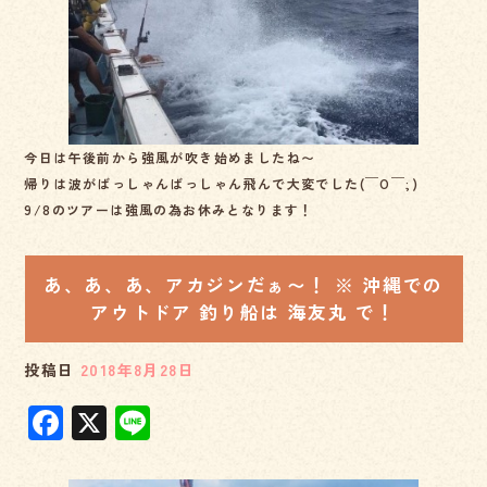
e
b
o
o
k
今日は午後前から強風が吹き始めましたね〜
帰りは波がばっしゃんばっしゃん飛んで大変でした(￣O￣;)
9/8のツアーは強風の為お休みとなります！
あ、あ、あ、アカジンだぁ〜！ ※ 沖縄での
アウトドア 釣り船は 海友丸 で！
投稿日
2018年8月28日
F
X
Li
a
n