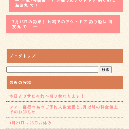
←
台風7号襲来！！ 沖縄でのアウトドア 釣り船は
海友丸 で！
7月15日の釣果！ 沖縄でのアウトドア 釣り船は 海
友丸 で！
→
ブログトップ
最近の投稿
本日よりサビキ釣へ切り替わります！
ツアー催行の為のご予約人数変更と5月以降の料金値上
げのお知らせ
3月21日～25日お休み