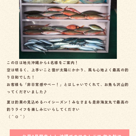
b
o
o
k
この日は地元沖縄から4名様をご案内！
空は明るく、上手いこと雲が太陽にかかり、風も心地よく最高の釣
り日和でした！
お客様も「非日常感やべー！」とはしゃいでくれて、お魚も沢山釣
ってくださいました♪
夏は釣果の見込めるハイシーズン！みなさまも是非海友丸で最高の
釣りライフを楽しみにいらしてください
（＾Ｏ＾）