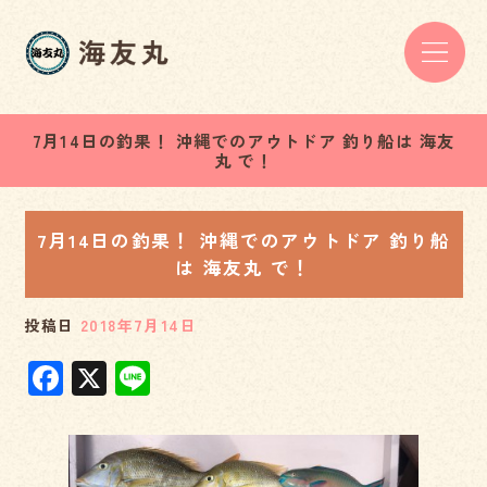
7月14日の釣果！ 沖縄でのアウトドア 釣り船は 海友
丸 で！
7月14日の釣果！ 沖縄でのアウトドア 釣り船
は 海友丸 で！
投稿日
2018年7月14日
F
X
Li
a
n
c
e
e