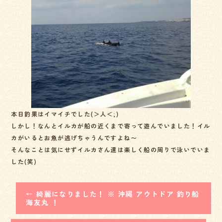
b
o
o
k
本日釣果はイマイチでした(＞人＜;)
しかし！なんとイルカが船の近くまで寄って遊んでいました！イル
カがいるとお魚が逃げちゃうんですよね〜
そんなことは気にせずイルカさん達は楽しく船の周りで泳いでいま
した(笑)
←
綺麗になりました！ ※ 沖縄 アウトドア 釣り船
海友丸 ！