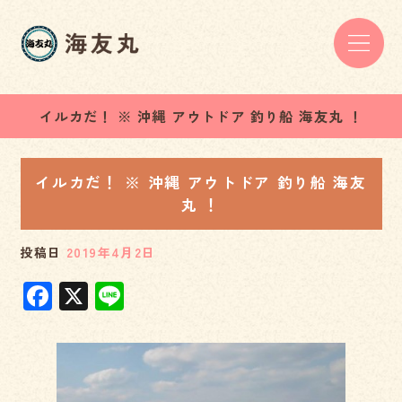
イルカだ！ ※ 沖縄 アウトドア 釣り船 海友丸 ！
イルカだ！ ※ 沖縄 アウトドア 釣り船 海友
丸 ！
投稿日
2019年4月2日
F
X
Li
a
n
c
e
e