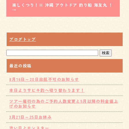
楽しくつり！※ 沖縄 アウトドア 釣り船 海友丸 ！
→
ブログトップ
最近の投稿
8月16日～20日出航不可のお知らせ
本日よりサビキ釣へ切り替わります！
ツアー催行の為のご予約人数変更と5月以降の料金値上
げのお知らせ
3月21日～25日お休み
渋い日とモンスター