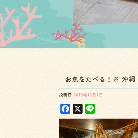
お魚をたべる！※ 沖縄 
投稿日
2019年10月7日
F
X
Li
a
n
c
e