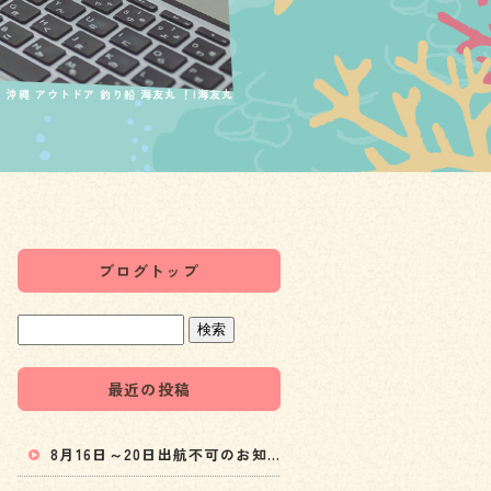
 沖縄 アウトドア 釣り船 海友丸 ！|海友丸
ブログトップ
最近の投稿
8月16日～20日出航不可のお知らせ