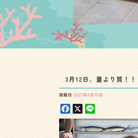
3月12日、量より質！！
投稿日
2021年6月15日
F
X
Li
a
n
c
e