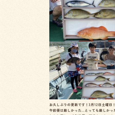
e
b
o
o
k
お久しぶりの更新です！3月12日土曜日
午前便は厳しかった…とっても厳しかっ