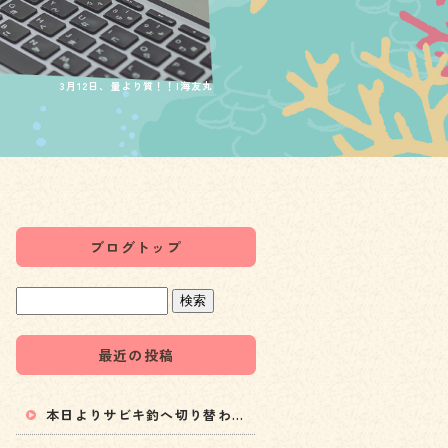
3月12日、量より質！！|海友丸
ブログトップ
最近の投稿
本日よりサビキ釣へ切り替わります！