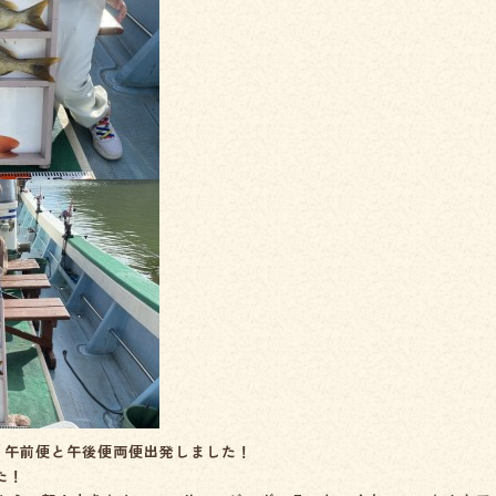
！午前便と午後便両便出発しました！
た！