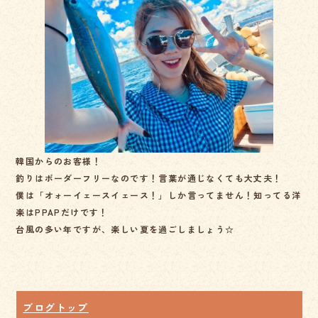
e
b
o
o
k
韓国からのお客様！
釣りはボーダーフリーなのです！言葉が通じなくても大丈夫！
僕は「オォーイェースイェース！」しか言ってません！知ってる洋
楽はPPAPだけです！
台風の多い年ですが、楽しい夏を過ごしましょう☆
ブログトップ