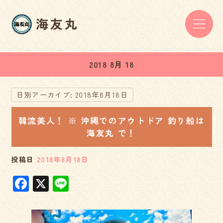
2018 8月 18
日別アーカイブ:
2018年8月18日
韓流美人！ ※ 沖縄でのアウトドア 釣り船は
海友丸 で！
投稿日
2018年8月18日
F
X
Li
a
n
c
e