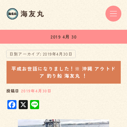
2019 4月 30
日別アーカイブ:
2019年4月30日
平成お世話になりました！※ 沖縄 アウトド
ア 釣り船 海友丸 ！
投稿日
2019年4月30日
F
X
Li
a
n
c
e