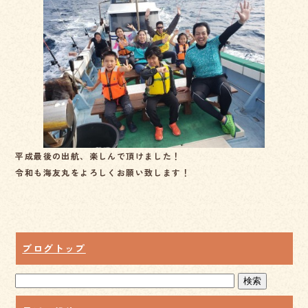
e
b
o
o
k
平成最後の出航、楽しんで頂けました！
令和も海友丸をよろしくお願い致します！
ブログトップ