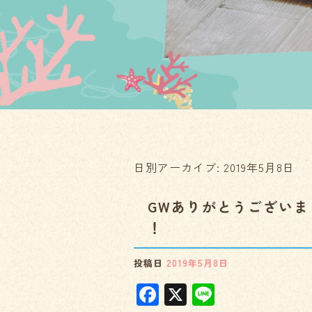
日別アーカイブ:
2019年5月8日
GWありがとうございま
！
投稿日
2019年5月8日
F
X
Li