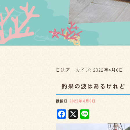
日別アーカイブ:
2022年4月6日
釣果の波はあるけれど
投稿日
2022年4月6日
F
X
Li
a
n