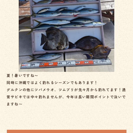
b
o
o
k
夏！暑いですね〜
同時に沖縄ではよく釣れるシーズンでもあります！
グルクンの他にツバメウオ、ツムブリが先々月から釣れてます！通
常サビキでは中々釣れませんが、今年は長い期間ポイントで泳いで
ますね〜