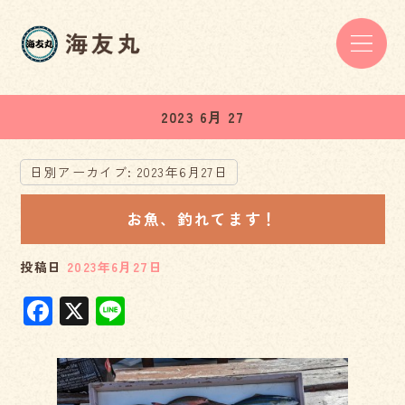
2023 6月 27
日別アーカイブ:
2023年6月27日
お魚、釣れてます！
投稿日
2023年6月27日
F
X
Li
a
n
c
e
e