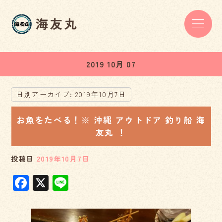
2019 10月 07
日別アーカイブ:
2019年10月7日
お魚をたべる！※ 沖縄 アウトドア 釣り船 海
友丸 ！
投稿日
2019年10月7日
F
X
Li
a
n
c
e